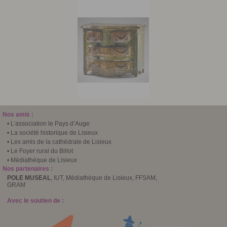
Nos amis :
• L’association le Pays d’Auge
• La société historique de Lisieux
• Les amis de la cathédrale de Lisieux
• Le Foyer rural du Billot
• Médiathèque de Lisieux
Nos partenaires :
POLE MUSEAL
, IUT, Médiathèque de Lisieux, FFSAM,
GRAM
Avec le soutien de :