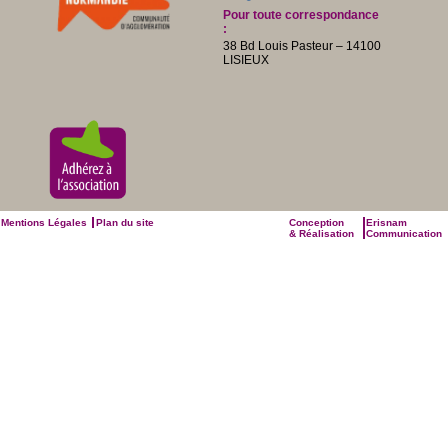
Pour toute correspondance
:
38 Bd Louis Pasteur – 14100
LISIEUX
Mentions Légales
Plan du site
Conception
Erisnam
& Réalisation
Communication